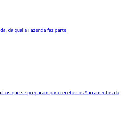
a, da qual a Fazenda faz parte.
dultos que se preparam para receber os Sacramentos da