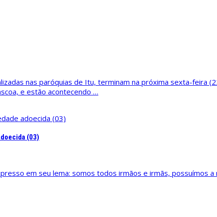
izadas nas paróquias de Itu, terminam na próxima sexta-feira (
Páscoa, e estão acontecendo …
adoecida (03)
 expresso em seu lema: somos todos irmãos e irmãs, possuímos 