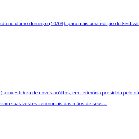
tado no último domingo (10/03), para mais uma edição do Festiv
3) a investidura de novos acólitos, em cerimônia presidida pelo p
beram suas vestes cerimoniais das mãos de seus …