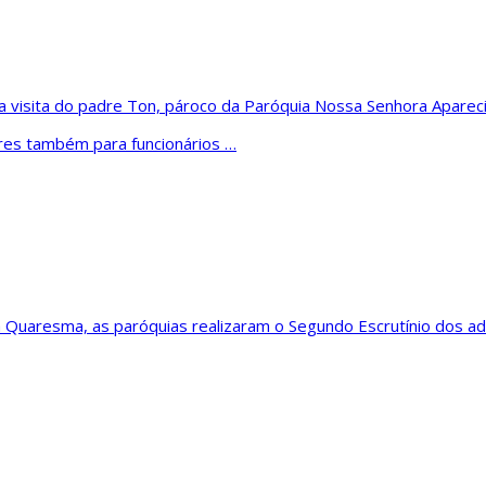
 visita do padre Ton, pároco da Paróquia Nossa Senhora Aparecid
ares também para funcionários …
 Quaresma, as paróquias realizaram o Segundo Escrutínio dos a