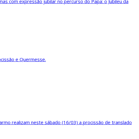
mas com expressão jubilar no percurso do Papa: o Jubileu da
rocissão e Quermesse.
rmo realizam neste sábado (16/03) a procissão de translado