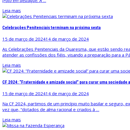
(Foto em destaque: A
…
Leia mais
Celebrações Penitenciais terminam na próxima sexta
15 de março de 2024
14 de março de 2024
As Celebrações Penitenciais da Quaresma, que estão sendo real
atender as confissões dos fiéis, visando a preparação para a 
Leia mais
CF 2024: “Fraternidade e amizade social” para curar uma sociedade 
15 de março de 2024
14 de março de 2024
Na CF 2024, partimos de um princípio muito basilar e seguro,
vez que, “dotados de alma racional e criados à …
Leia mais