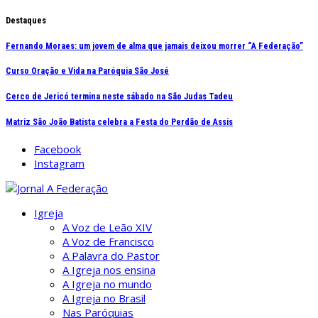
Ir
Destaques
para
Fernando Moraes: um jovem de alma que jamais deixou morrer “A Federação”
o
conteúdo
Curso Oração e Vida na Paróquia São José
Cerco de Jericó termina neste sábado na São Judas Tadeu
Matriz São João Batista celebra a Festa do Perdão de Assis
Facebook
Instagram
Igreja
A Voz de Leão XIV
A Voz de Francisco
A Palavra do Pastor
A Igreja nos ensina
A Igreja no mundo
A Igreja no Brasil
Nas Paróquias