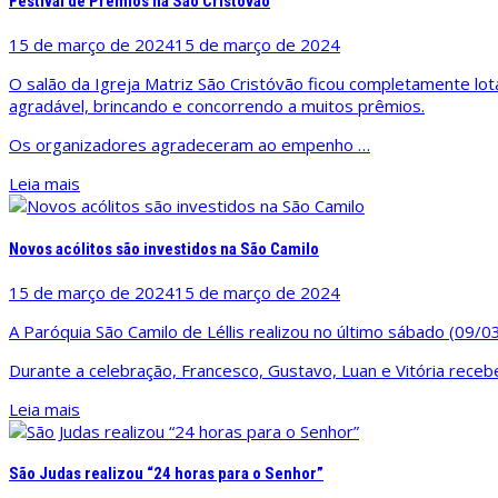
Festival de Prêmios na São Cristóvão
15 de março de 2024
15 de março de 2024
O salão da Igreja Matriz São Cristóvão ficou completamente lo
agradável, brincando e concorrendo a muitos prêmios.
Os organizadores agradeceram ao empenho …
Leia mais
Novos acólitos são investidos na São Camilo
15 de março de 2024
15 de março de 2024
A Paróquia São Camilo de Léllis realizou no último sábado (09/0
Durante a celebração, Francesco, Gustavo, Luan e Vitória rece
Leia mais
São Judas realizou “24 horas para o Senhor”