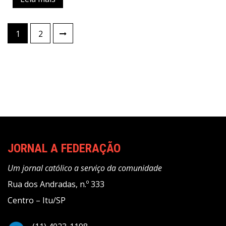
Paginação
1
2
de
posts
JORNAL A FEDERAÇÃO
Um jornal católico a serviço da comunidade
Rua dos Andradas, n.º 333
Centro – Itu/SP