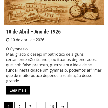
10 de Abril – Ano de 1926
10 de abril de 2026
O Gymnasio
Mau grado o desejo impatriótico de alguns,
certamente não ituanos, ou ituanos degenerados,
que, sob falso pretexto, guerreiam a ideia de se
fundar nesta cidade um gymnasio, podemos affirmar
que de muito pouco depende a realização desse
grande …
Leia mais
Paginação
1
2
3
…
16