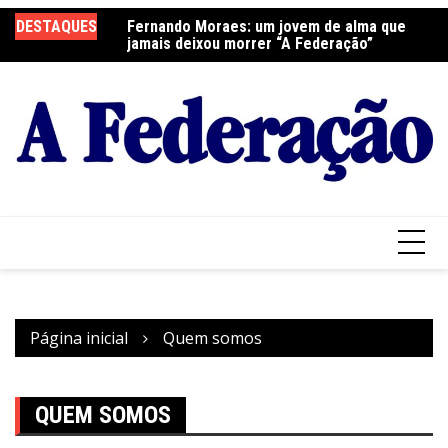
Ir
elebra a Festa do
DESTAQUES
Fernando Moraes: um jovem de alma que
Cu
para
jamais deixou morrer “A Federação”
o
conteúdo
Página inicial
Quem somos
QUEM SOMOS