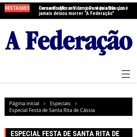
Ir
DESTAQUES
Fernando Moraes: um jovem de alma que
Curso Oração e Vida na Paróquia São José
Ce
para
jamais deixou morrer “A Federação”
S
o
conteúdo
Página inicial
Especiais
Especial Festa de Santa Rita de Cássia
ESPECIAL FESTA DE SANTA RITA DE