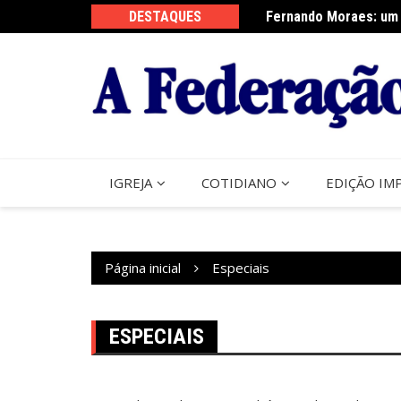
Ir
sta do Perdão de Assis
DESTAQUES
Fernando Moraes: um 
para
o
conteúdo
IGREJA
COTIDIANO
EDIÇÃO IM
Página inicial
Especiais
ESPECIAIS