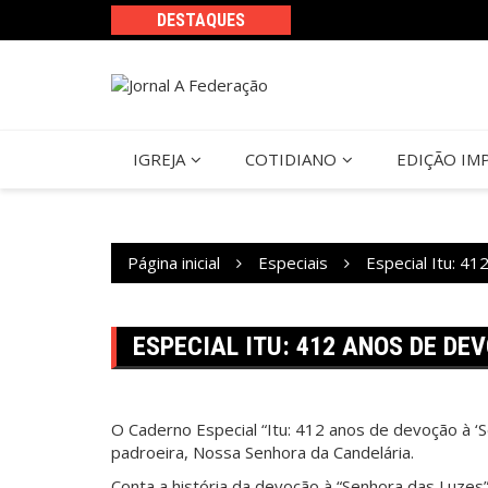
Ir
DESTAQUES
para
o
conteúdo
IGREJA
COTIDIANO
EDIÇÃO IM
Página inicial
Especiais
Especial Itu: 4
ESPECIAL ITU: 412 ANOS DE DE
O Caderno Especial “Itu: 412 anos de devoção à ‘S
padroeira, Nossa Senhora da Candelária.
Conta a história da devoção à “Senhora das Luze