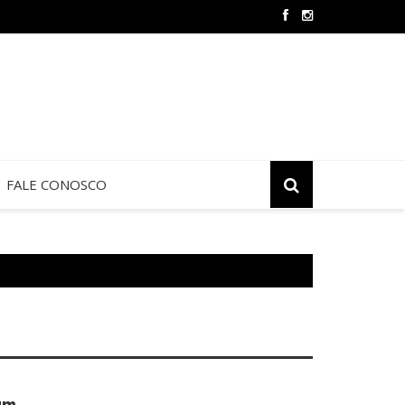
 de Jericó termina neste sábado na São Judas Tadeu
FALE CONOSCO