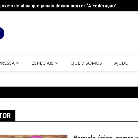
jovem de alma que jamais deixou morrer “A Federação”
na Paróquia São José
Cerco
PRESSA
ESPECIAIS
QUEM SOMOS
AJUDE
TOR