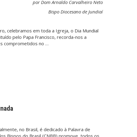
por Dom Arnaldo Carvalheiro Neto
Bispo Diocesano de Jundiaí
o, celebramos em toda a Igreja, o Dia Mundial
ituído pelo Papa Francisco, recorda-nos a
ãos comprometidos no …
rnada
lmente, no Brasil, é dedicado à Palavra de
 dos Bispos do Brasil (CNBB) promove, todos os