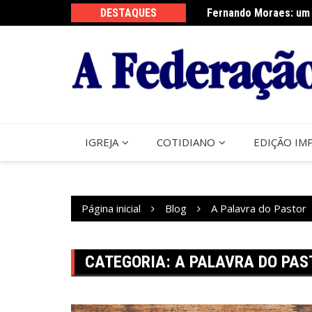
Ir
DESTAQUES
Fernando Moraes: um 
Curso Oração e Vida 
para
o
conteúdo
IGREJA
COTIDIANO
EDIÇÃO IM
Página inicial
Blog
A Palavra do Pastor
CATEGORIA:
A PALAVRA DO PAS