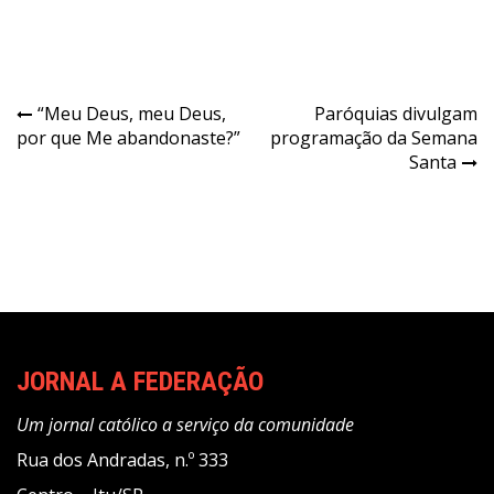
Navegação
“Meu Deus, meu Deus,
Paróquias divulgam
por que Me abandonaste?”
programação da Semana
de
Santa
Post
JORNAL A FEDERAÇÃO
Um jornal católico a serviço da comunidade
Rua dos Andradas, n.º 333