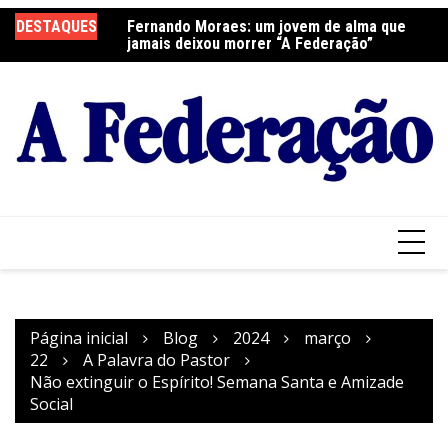
Ir
DESTAQUES
Fernando Moraes: um jovem de alma que
Curso Oração e Vida na Paróquia São José
Ce
para
jamais deixou morrer “A Federação”
S
o
conteúdo
Página inicial
Blog
2024
março
22
A Palavra do Pastor
Não extinguir o Espírito! Semana Santa e Amizade
Social