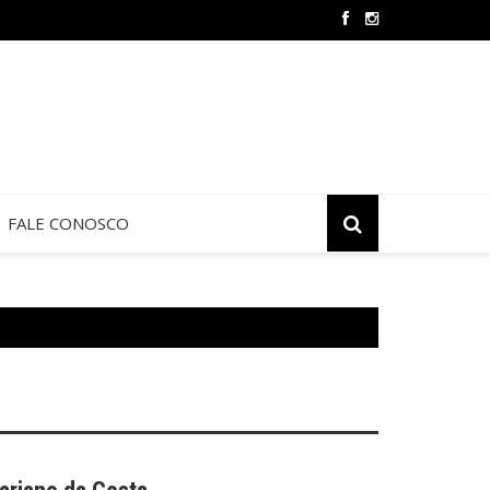
ia São Marcos promove formação para Pastoral do Dízimo
FALE CONOSCO