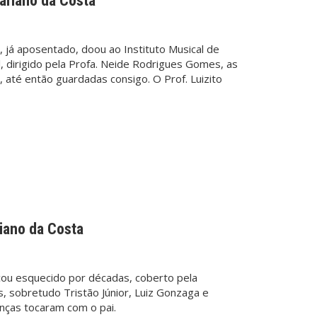
ariano da Costa
, já aposentado, doou ao Instituto Musical de
al, dirigido pela Profa. Neide Rodrigues Gomes, as
ô, até então guardadas consigo. O Prof. Luizito
iano da Costa
cou esquecido por décadas, coberto pela
s, sobretudo Tristão Júnior, Luiz Gonzaga e
nças tocaram com o pai.