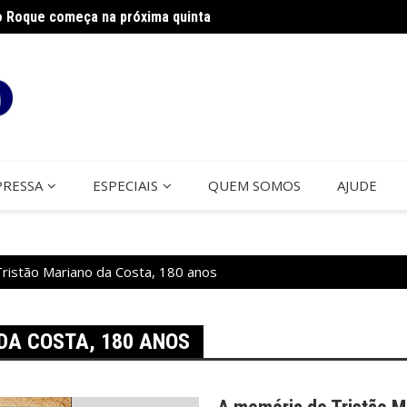
o Roque começa na próxima quinta
s realizam ação solidária
Foran
PRESSA
ESPECIAIS
QUEM SOMOS
AJUDE
Tristão Mariano da Costa, 180 anos
DA COSTA, 180 ANOS