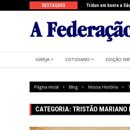
Ir
DESTAQUES
Tríduo em honra a Sã
Franciscanos Seculare
para
o
conteúdo
IGREJA
COTIDIANO
EDIÇÃO IM
Página inicial
Blog
Nossa História
CATEGORIA:
TRISTÃO MARIANO 