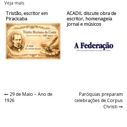
Veja mais
Tristão, escritor em
ACADIL discute obra de
Piracicaba
escritor, homenageia
jornal e músicos
Navegação
29 de Maio – Ano de
Paróquias preparam
1926
celebrações de Corpus
de
Christi
Post