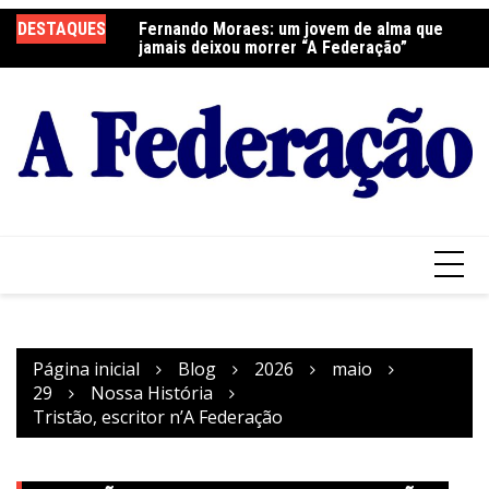
Ir
DESTAQUES
Fernando Moraes: um jovem de alma que
Curso Oração e Vida na Paróquia São José
Ce
para
jamais deixou morrer “A Federação”
S
o
conteúdo
Página inicial
Blog
2026
maio
29
Nossa História
Tristão, escritor n’A Federação