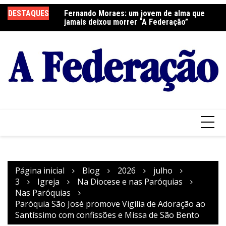
Ir
elebra a Festa do
DESTAQUES
Fernando Moraes: um jovem de alma que
Cu
para
jamais deixou morrer “A Federação”
o
conteúdo
Página inicial
Blog
2026
julho
3
Igreja
Na Diocese e nas Paróquias
Nas Paróquias
Paróquia São José promove Vigília de Adoração ao
Santíssimo com confissões e Missa de São Bento