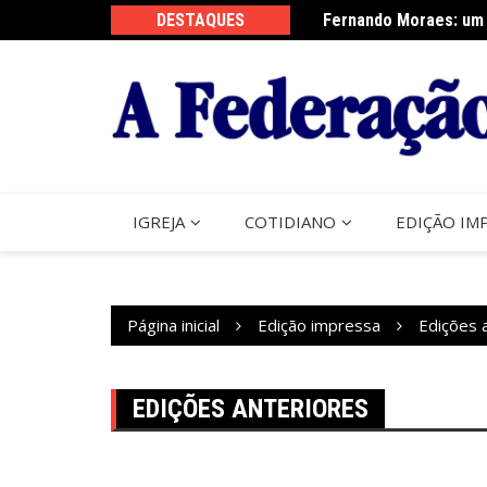
Ir
sta do Perdão de Assis
DESTAQUES
Fernando Moraes: um 
para
o
conteúdo
IGREJA
COTIDIANO
EDIÇÃO IM
Página inicial
Edição impressa
Edições 
EDIÇÕES ANTERIORES