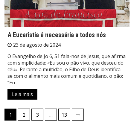
A Eucaristia é necessária a todos nós
23 de agosto de 2024
O Evangelho de Jo 6, 51 fala-nos de Jesus, que afirma
com simplicidade: «Eu sou o pão vivo, que desceu do
céu». Perante a multidão, o Filho de Deus identifica-
se com o alimento mais comum e quotidiano, o pão:
“Eu …
Leia mais
Paginação
1
2
3
…
13
de
posts