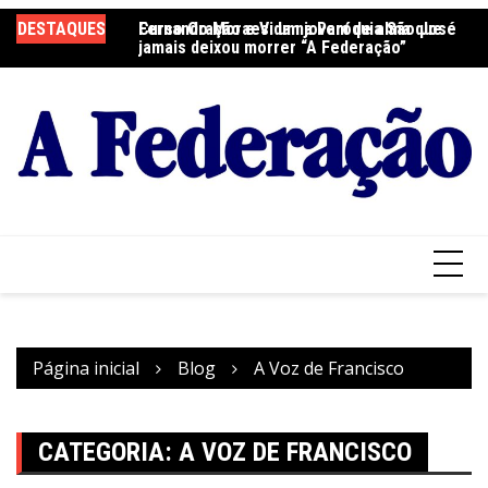
Ir
DESTAQUES
Fernando Moraes: um jovem de alma que
Curso Oração e Vida na Paróquia São José
Ce
para
jamais deixou morrer “A Federação”
S
o
conteúdo
Página inicial
Blog
A Voz de Francisco
CATEGORIA:
A VOZ DE FRANCISCO