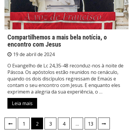
Compartilhemos a mais bela notícia, o
encontro com Jesus
19 de abril de 2024
O Evangelho de Lc 24,35-48 reconduz-nos à noite de
Páscoa. Os apóstolos estão reunidos no cenáculo,
quando os dois discípulos regressam de Emaús e
contam o seu encontro com Jesus. E enquanto eles
exprimem a alegria da sua experiência, o …
Leia mais
Paginação
1
2
3
4
…
13
de