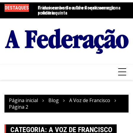
Ir
DESTAQUES
Tríduo em honra a São Roque começa na
Franciscanos Seculares realizam ação
F
para
próxima quinta
solidária
Pa
o
conteúdo
Página inicial
Blog
A Voz de Francisco
Página 2
CATEGORIA:
A VOZ DE FRANCISCO