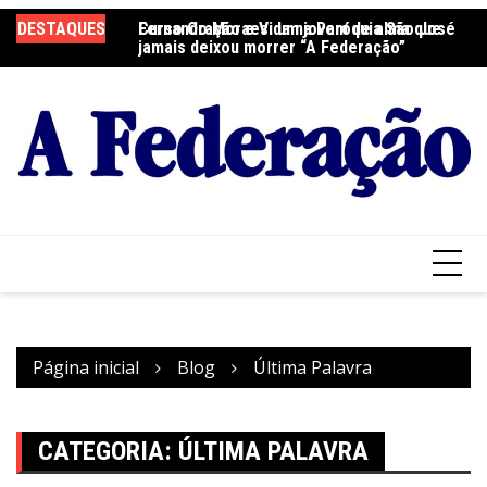
Ir
DESTAQUES
Fernando Moraes: um jovem de alma que
Curso Oração e Vida na Paróquia São José
Ce
para
jamais deixou morrer “A Federação”
S
o
conteúdo
Página inicial
Blog
Última Palavra
CATEGORIA:
ÚLTIMA PALAVRA