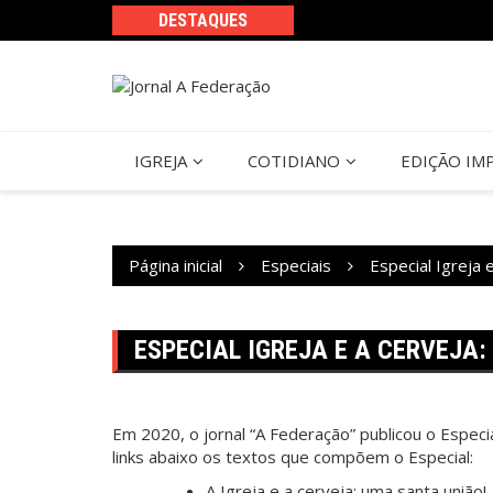
Ir
DESTAQUES
para
o
conteúdo
IGREJA
COTIDIANO
EDIÇÃO IM
Página inicial
Especiais
Especial Igreja 
ESPECIAL IGREJA E A CERVEJA:
Em 2020, o jornal “A Federação” publicou o Especia
links abaixo os textos que compõem o Especial:
A Igreja e a cerveja: uma santa união!