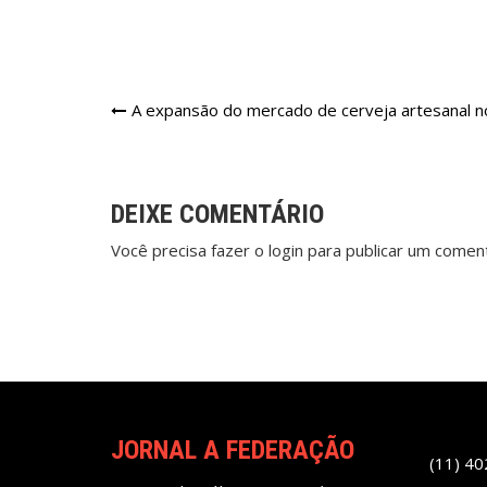
Navegação
A expansão do mercado de cerveja artesanal no
de
Post
DEIXE COMENTÁRIO
Você precisa fazer o
login
para publicar um coment
JORNAL A FEDERAÇÃO
(11) 4