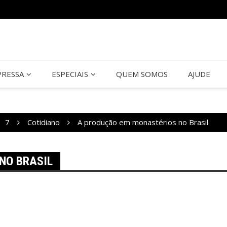
PRESSA
ESPECIAIS
QUEM SOMOS
AJUDE
7
Cotidiano
A produção em monastérios no Brasil
NO BRASIL