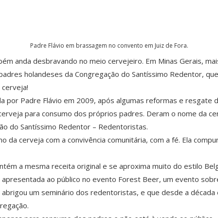
Padre Flávio em brassagem no convento em Juiz de Fora.
mbém anda desbravando no meio cervejeiro. Em Minas Gerais, mais
 padres holandeses da Congregação do Santíssimo Redentor, que
 cerveja!
da por Padre Flávio em 2009, após algumas reformas e resgate 
 cerveja para consumo dos próprios padres. Deram o nome da c
ão do Santíssimo Redentor – Redentoristas.
mo da cerveja com a convivência comunitária, com a fé. Ela comp
tém a mesma receita original e se aproxima muito do estilo Belg
e apresentada ao público no evento Forest Beer, um evento sobr
 abrigou um seminário dos redentoristas, e que desde a década 
gregação.