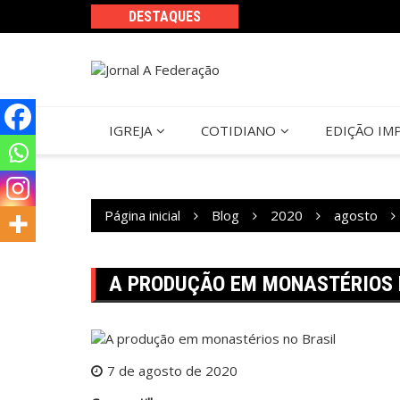
Ir
DESTAQUES
para
o
conteúdo
IGREJA
COTIDIANO
EDIÇÃO IM
Página inicial
Blog
2020
agosto
A PRODUÇÃO EM MONASTÉRIOS 
7 de agosto de 2020