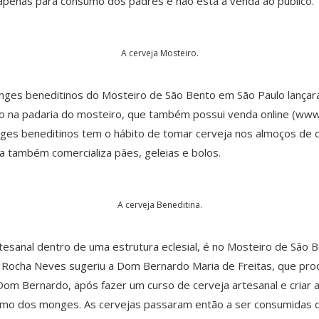
 apenas para consumo dos padres e não está à venda ao público.
A cerveja Mosteiro.
ges beneditinos do Mosteiro de São Bento em São Paulo lançar
ico na padaria do mosteiro, que também possui venda online (ww
es beneditinos tem o hábito de tomar cerveja nos almoços de do
a também comercializa pães, geleias e bolos.
A cerveja Beneditina.
esanal dentro de uma estrutura eclesial, é no Mosteiro de São Be
 Rocha Neves sugeriu a Dom Bernardo Maria de Freitas, que prod
om Bernardo, após fazer um curso de cerveja artesanal e criar as 
umo dos monges. As cervejas passaram então a ser consumidas d