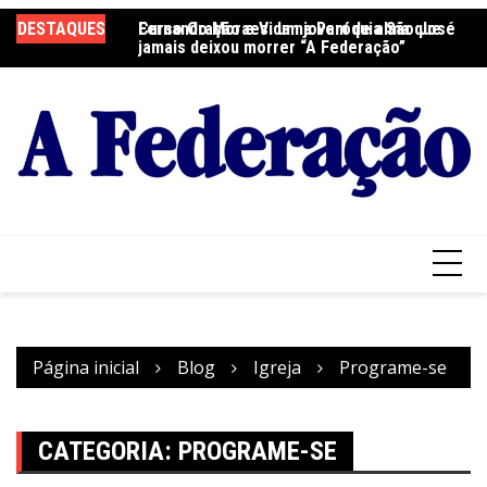
Ir
DESTAQUES
Fernando Moraes: um jovem de alma que
Curso Oração e Vida na Paróquia São José
Ce
para
jamais deixou morrer “A Federação”
S
o
conteúdo
Página inicial
Blog
Igreja
Programe-se
CATEGORIA:
PROGRAME-SE