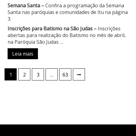
Semana Santa –
Confira a programação da Semana
Santa nas paróquias e comunidades de Itu na página
3.
Inscrições para Batismo na São Judas –
Inscrições
abertas para realização do Batismo no mês de abril,
na Paróquia São Judas
…
Leia mais
Paginação
1
2
3
…
63
de
posts