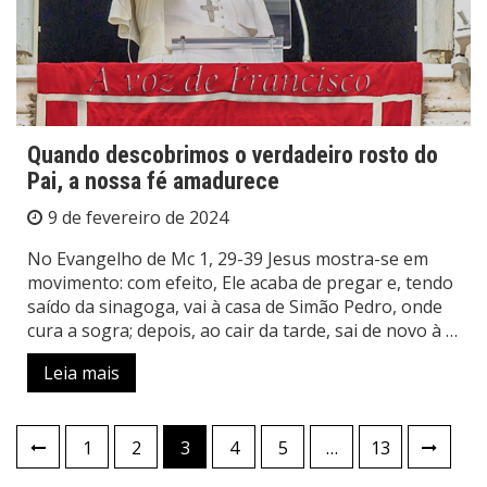
Quando descobrimos o verdadeiro rosto do
Pai, a nossa fé amadurece
9 de fevereiro de 2024
No Evangelho de Mc 1, 29-39 Jesus mostra-se em
movimento: com efeito, Ele acaba de pregar e, tendo
saído da sinagoga, vai à casa de Simão Pedro, onde
cura a sogra; depois, ao cair da tarde, sai de novo à …
Leia mais
Paginação
1
2
3
4
5
…
13
de