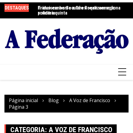
Ir
DESTAQUES
Tríduo em honra a São Roque começa na
Franciscanos Seculares realizam ação
F
para
próxima quinta
solidária
Pa
o
conteúdo
Página inicial
Blog
A Voz de Francisco
Página 3
CATEGORIA:
A VOZ DE FRANCISCO