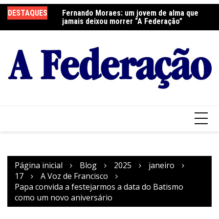
Ir
DESTAQUES
Fernando Moraes: um jovem de alma que
Curso Oração e Vida na Paróquia São José
Ce
para
jamais deixou morrer “A Federação”
S
o
conteúdo
Página inicial
Blog
2025
janeiro
17
A Voz de Francisco
Papa convida a festejarmos a data do Batismo
como um novo aniversário