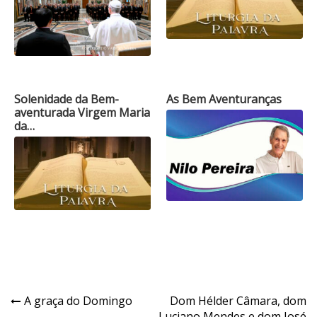
Solenidade da Bem-
As Bem Aventuranças
aventurada Virgem Maria
da…
Navegação
A graça do Domingo
Dom Hélder Câmara, dom
Luciano Mendes e dom José