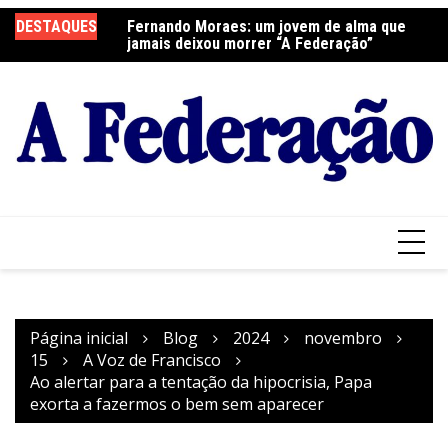
Ir
DESTAQUES
Fernando Moraes: um jovem de alma que
Curso Oração e Vida na Paróquia São José
Ce
para
jamais deixou morrer “A Federação”
S
o
conteúdo
Página inicial
Blog
2024
novembro
15
A Voz de Francisco
Ao alertar para a tentação da hipocrisia, Papa
exorta a fazermos o bem sem aparecer