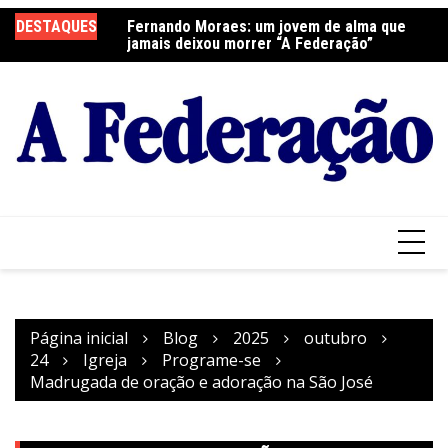
Ir
DESTAQUES
Fernando Moraes: um jovem de alma que
Curso Oração e Vida na Paróquia São José
Ce
para
jamais deixou morrer “A Federação”
S
o
conteúdo
Página inicial
Blog
2025
outubro
24
Igreja
Programe-se
Madrugada de oração e adoração na São José