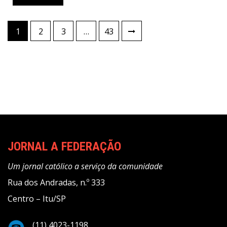
Paginação
1
2
3
…
43
de
posts
JORNAL A FEDERAÇÃO
Um jornal católico a serviço da comunidade
Rua dos Andradas, n.º 333
Centro – Itu/SP
(11) 4023-1198