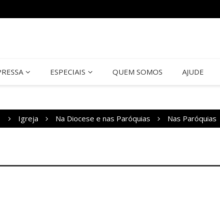
PRESSA
ESPECIAIS
QUEM SOMOS
AJUDE
3
Igreja
Na Diocese e nas Paróquias
Nas Paróquias