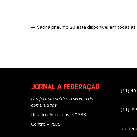
Navegação
Vacina pneumo 20 está disponível em todas as
de
Post
JORNAL A FEDERAÇÃO
(11) 4
Um jornal católico a serviço da
comunidade
(11) 9
Rua dos Andradas, n.º 333
Centro – Itu/SP
afeder