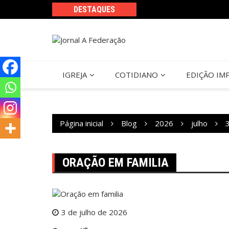
Ir
DESTAQUES
para
o
conteúdo
IGREJA
COTIDIANO
EDIÇÃO IM
Página inicial
Blog
2026
julho
ORAÇÃO EM FAMILIA
3 de julho de 2026