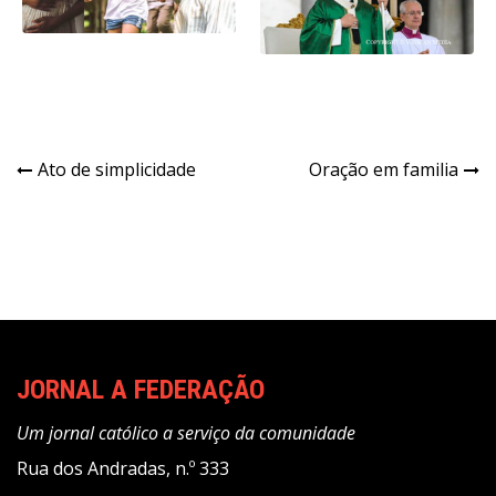
Navegação
Ato de simplicidade
Oração em familia
de
Post
JORNAL A FEDERAÇÃO
Um jornal católico a serviço da comunidade
Rua dos Andradas, n.º 333