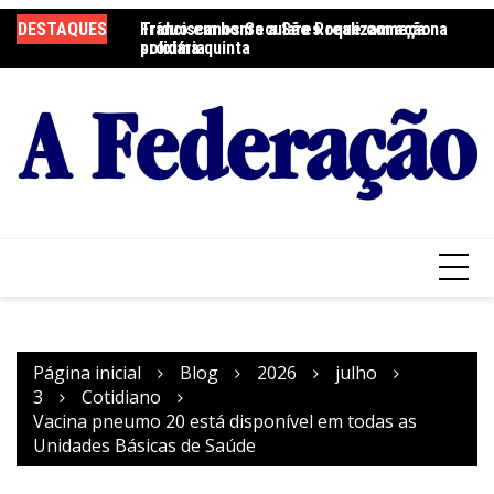
Ir
DESTAQUES
Tríduo em honra a São Roque começa na
Franciscanos Seculares realizam ação
F
para
próxima quinta
solidária
Pa
o
conteúdo
Página inicial
Blog
2026
julho
3
Cotidiano
Vacina pneumo 20 está disponível em todas as
Unidades Básicas de Saúde