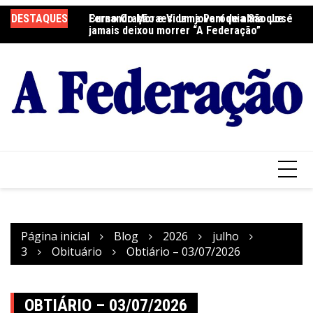
Ir
DESTAQUES
Fernando Moraes: um jovem de alma que
Curso Oração e Vida na Paróquia São José
Ce
para
jamais deixou morrer “A Federação”
S
o
conteúdo
Página inicial
Blog
2026
julho
3
Obituário
Obtiário – 03/07/2026
OBTIÁRIO – 03/07/2026