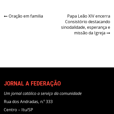
Navegação
Oração em familia
Papa Leão XIV encerra
Consistório destacando
de
sinodalidade, esperança e
Post
missão da Igreja
JORNAL A FEDERAÇÃO
Um jornal católico a serviço da comunidade
Rua dos Andradas, n.º 333
Centro – Itu/SP