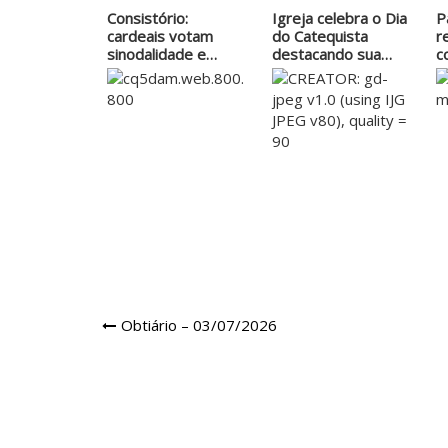
Consistório:
Igreja celebra o Dia
P
cardeais votam
do Catequista
r
sinodalidade e
destacando sua…
c
missão…
I
d
Navegação
Obtiário – 03/07/2026
de
Post