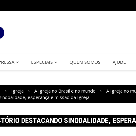
PRESSA
ESPECIAIS
QUEM SOMOS
AJUDE
3
Igreja
A Igreja no Brasil e no mundo
A Igreja no m
inodalidade, esperança e missão da Igreja
STÓRIO DESTACANDO SINODALIDADE, ESPERA