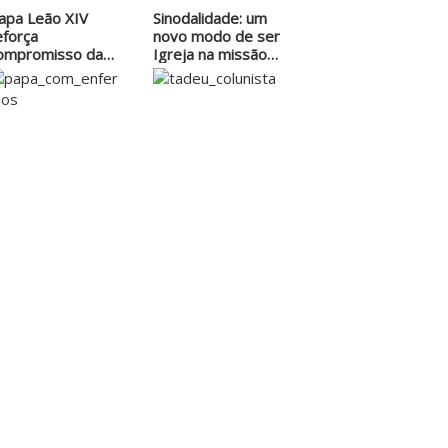
apa Leão XIV
Sinodalidade: um
eforça
novo modo de ser
ompromisso da
Igreja na missão…
greja com os
oentes