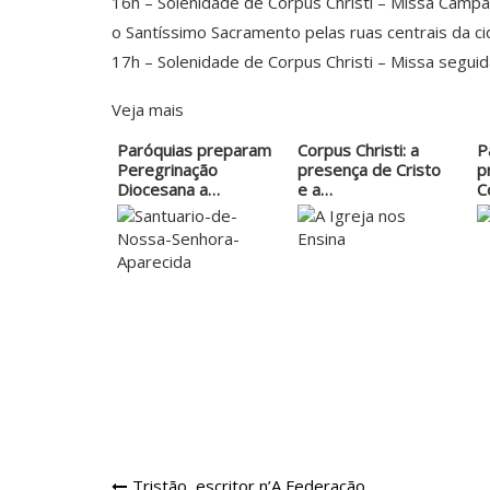
16h – Solenidade de Corpus Christi – Missa Campal
o Santíssimo Sacramento pelas ruas centrais da ci
17h – Solenidade de Corpus Christi – Missa seguid
Veja mais
Paróquias preparam
Corpus Christi: a
P
Peregrinação
presença de Cristo
p
Diocesana a
e a…
C
Aparecida
u
Tristão, escritor n’A Federação