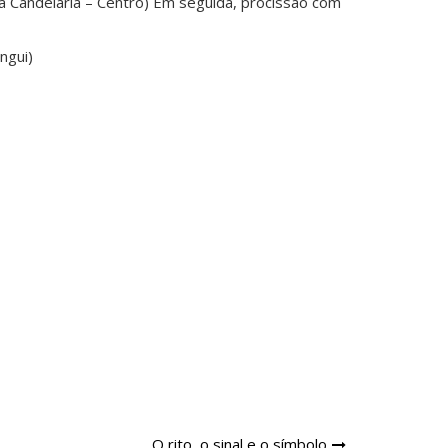
da Candelária – Centro) Em seguida, procissão com
ngui)
O rito, o sinal e o símbolo