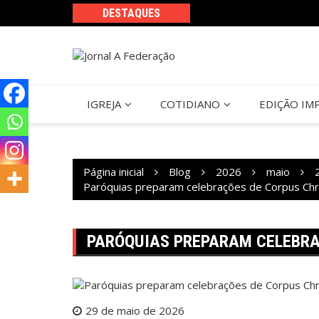
Ir
DESTAQUES
para
o
conteúdo
IGREJA
COTIDIANO
EDIÇÃO IM
Página inicial
Blog
2026
maio
Paróquias preparam celebrações de Corpus Chri
PARÓQUIAS PREPARAM CELEBRA
29 de maio de 2026