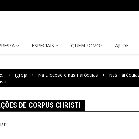
PRESSA
ESPECIAIS
QUEM SOMOS
AJUDE
29
Igreja
Na Diocese e nas Paróquias
Nas Paróquia
sti
ÇÕES DE CORPUS CHRISTI