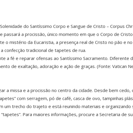
a Solenidade do Santíssimo Corpo e Sangue de Cristo – Corpus Chr
de passará a procissão, único momento em que o Corpo de Cristo 
 o mistério da Eucaristia, a presença real de Cristo no pão e no v
a confecção tradicional de tapetes de rua.
e a fé e reparar ofensas ao Santíssimo Sacramento. Diferente da 
mento de exaltação, adoração e ação de graças. (Fonte: Vatican N
zar a missa e a procissão no centro da cidade. Desde bem cedo, 
“tapetes” com serragem, pó de café, casca de ovo, tampinhas plást
 um trecho do trajeto e está reunindo materiais e organizando 
“tapetes”. Para maiores informações, procure a Secretaria de su