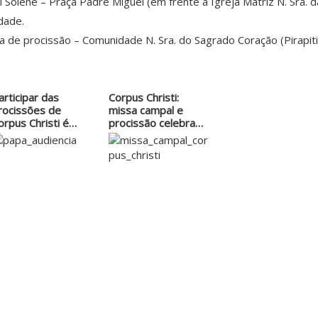
 Solene – Praça Padre Miguel (em frente à Igreja Matriz N. Sra. 
dade.
a de procissão – Comunidade N. Sra. do Sagrado Coração (Pirapiti
articipar das
Corpus Christi:
rocissões de
missa campal e
orpus Christi é
procissão celebram
m…
a…