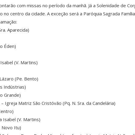
ontarão com missas no período da manhã. Já a Solenidade de Corp
 no centro da cidade. A exceção será a Paróquia Sagrada Família q
gramação:
Sra. Aparecida)
do Éden)
Isabel (V. Martins)
Lázaro (Pe. Bento)
s Indústrias)
ho Grande)
Igreja Matriz São Cristóvão (Pq. N. Sra. da Candelária)
Centro)
 Isabel (V. Martins)
. Novo Itu)