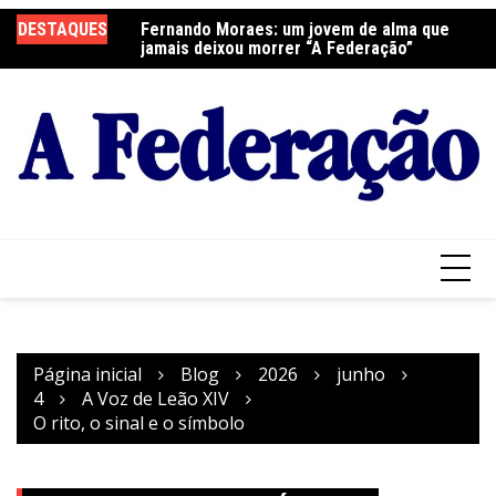
Ir
DESTAQUES
Fernando Moraes: um jovem de alma que
Curso Oração e Vida na Paróquia São José
Ce
para
jamais deixou morrer “A Federação”
S
o
conteúdo
Página inicial
Blog
2026
junho
4
A Voz de Leão XIV
O rito, o sinal e o símbolo