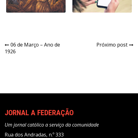
Navegação
06 de Março – Ano de
Próximo post
1926
de
Post
JORNAL A FEDERAÇÃO
Um jornal católico a serviço da comunidade
Rua dos Andradas, n.º 333