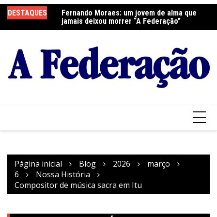
Ir
DESTAQUES
Fernando Moraes: um jovem de alma que
Curso Oração e Vida na Paróquia São José
Ce
para
jamais deixou morrer “A Federação”
S
o
conteúdo
Página inicial
Blog
2026
março
6
Nossa História
Compositor de música sacra em Itu