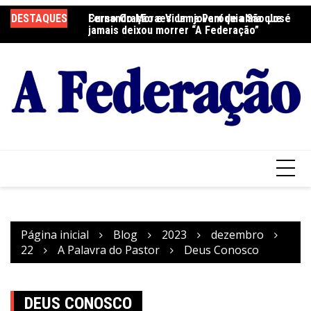
Ir
DESTAQUES
Fernando Moraes: um jovem de alma que
Curso Oração e Vida na Paróquia São José
Ce
para
jamais deixou morrer “A Federação”
S
o
conteúdo
Página inicial
Blog
2023
dezembro
22
A Palavra do Pastor
Deus Conosco
DEUS CONOSCO