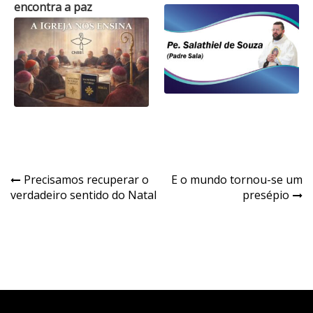
encontra a paz
Navegação
Precisamos recuperar o
E o mundo tornou-se um
verdadeiro sentido do Natal
presépio
de
Post