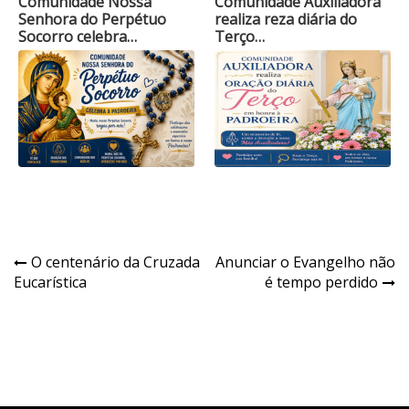
Comunidade Nossa
Comunidade Auxiliadora
Senhora do Perpétuo
realiza reza diária do
Socorro celebra…
Terço…
Navegação
O centenário da Cruzada
Anunciar o Evangelho não
Eucarística
é tempo perdido
de
Post