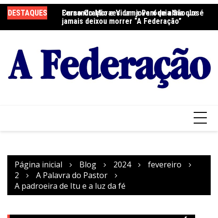
Ir
DESTAQUES
Fernando Moraes: um jovem de alma que
Curso Oração e Vida na Paróquia São José
Ce
para
jamais deixou morrer “A Federação”
S
o
conteúdo
Página inicial
Blog
2024
fevereiro
2
A Palavra do Pastor
A padroeira de Itu e a luz da fé