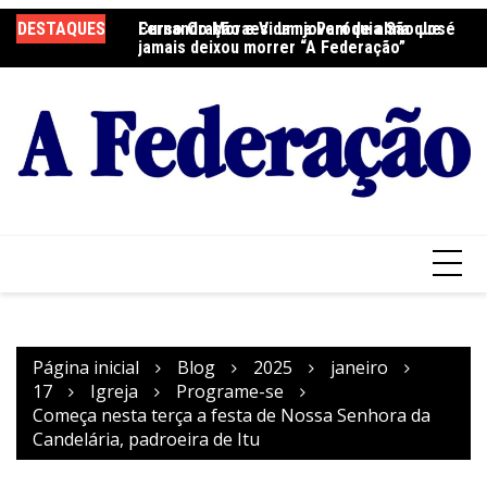
Ir
DESTAQUES
Fernando Moraes: um jovem de alma que
Curso Oração e Vida na Paróquia São José
Ce
para
jamais deixou morrer “A Federação”
S
o
conteúdo
Página inicial
Blog
2025
janeiro
17
Igreja
Programe-se
Começa nesta terça a festa de Nossa Senhora da
Candelária, padroeira de Itu