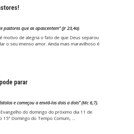
astores!
te pastores que as apascentem” (Jr 23,4a)
.
: é motivo de alegria o fato de que Deus separou
elar o seu imenso amor. Ainda mais maravilhoso é
 pode parar
stolos e começou a enviá-los dois a dois” (Mc 6,7).
 o Evangelho do domingo do próximo dia 11 de
ra o 15º Domingo do Tempo Comum, …