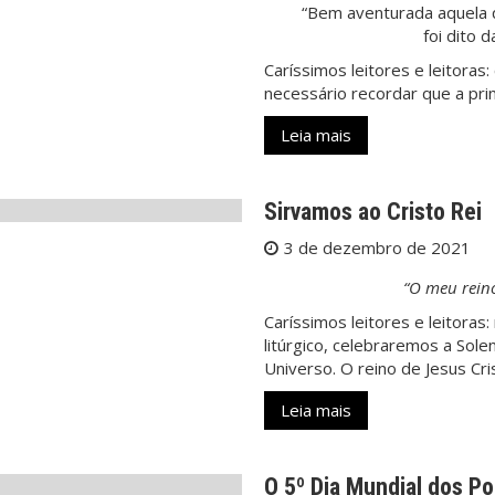
“Bem aventurada aquela q
foi dito 
Caríssimos leitores e leitora
necessário recordar que a pr
Leia mais
Sirvamos ao Cristo Rei
3 de dezembro de 2021
“O meu reino
Caríssimos leitores e leitora
litúrgico, celebraremos a Sol
Universo. O reino de Jesus Cr
Leia mais
O 5º Dia Mundial dos P