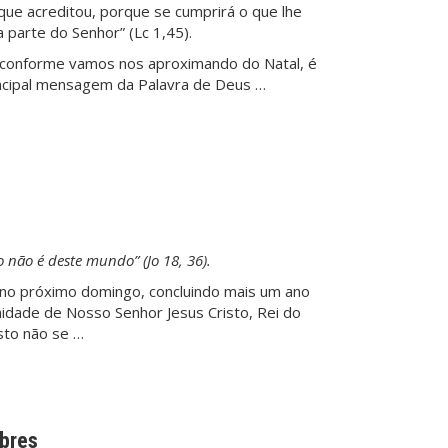
ue acreditou, porque se cumprirá o que lhe
da parte do Senhor” (Lc 1,45).
s: conforme vamos nos aproximando do Natal, é
incipal mensagem da Palavra de Deus …
 não é deste mundo” (Jo 18, 36).
s: no próximo domingo, concluindo mais um ano
enidade de Nosso Senhor Jesus Cristo, Rei do
isto não se …
obres