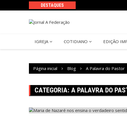
Ir
DESTAQUES
para
o
conteúdo
IGREJA
COTIDIANO
EDIÇÃO IM
Página inicial
Blog
A Palavra do Pastor
CATEGORIA:
A PALAVRA DO PAS