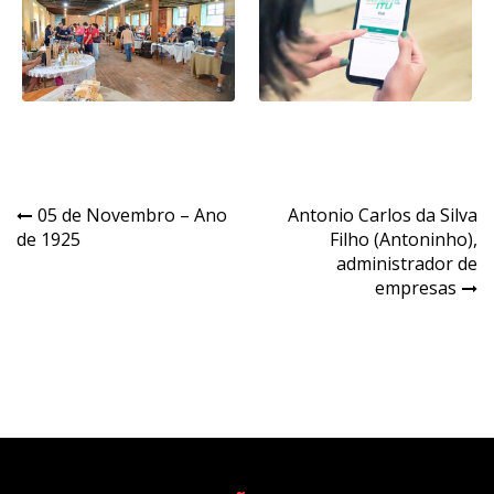
Navegação
05 de Novembro – Ano
Antonio Carlos da Silva
de 1925
Filho (Antoninho),
de
administrador de
Post
empresas