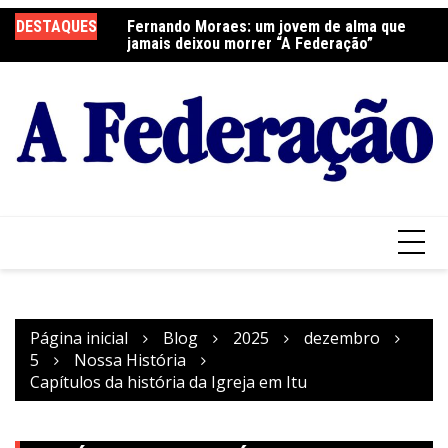
Ir
DESTAQUES
Fernando Moraes: um jovem de alma que
Curso Oração e Vida na Paróquia São José
Ce
para
jamais deixou morrer “A Federação”
S
o
conteúdo
Página inicial
Blog
2025
dezembro
5
Nossa História
Capítulos da história da Igreja em Itu