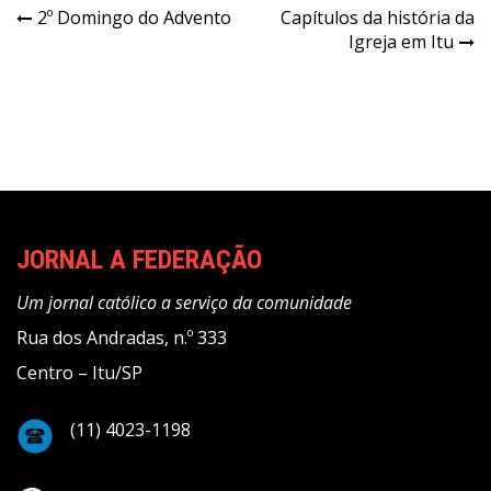
Navegação
2º Domingo do Advento
Capítulos da história da
Igreja em Itu
de
Post
JORNAL A FEDERAÇÃO
Um jornal católico a serviço da comunidade
Rua dos Andradas, n.º 333
Centro – Itu/SP
(11) 4023-1198