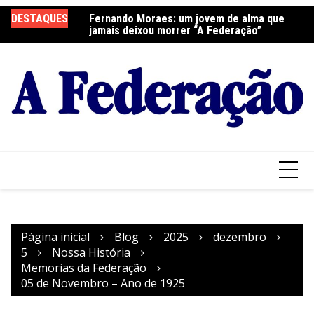
Ir
elebra a Festa do
DESTAQUES
Fernando Moraes: um jovem de alma que
Cu
para
jamais deixou morrer “A Federação”
o
conteúdo
Página inicial
Blog
2025
dezembro
5
Nossa História
Memorias da Federação
05 de Novembro – Ano de 1925