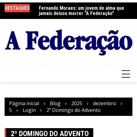
Ir
DESTAQUES
Fernando Moraes: um jovem de alma que
Curso Oração e Vida na Paróquia São José
Ce
para
jamais deixou morrer “A Federação”
S
o
conteúdo
Página inicial
Blog
2025
dezembro
5
Login
2º Domingo do Advento
2º DOMINGO DO ADVENTO