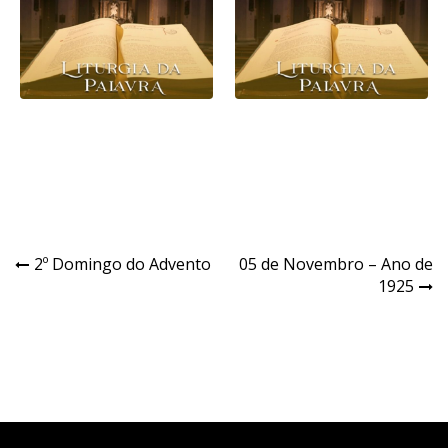
Navegação
2º Domingo do Advento
05 de Novembro – Ano de
1925
de
Post