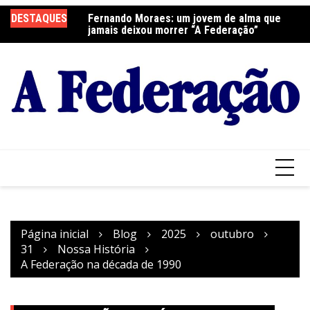
Ir
elebra a Festa do
DESTAQUES
Fernando Moraes: um jovem de alma que
Cu
para
jamais deixou morrer “A Federação”
o
conteúdo
Página inicial
Blog
2025
outubro
31
Nossa História
A Federação na década de 1990