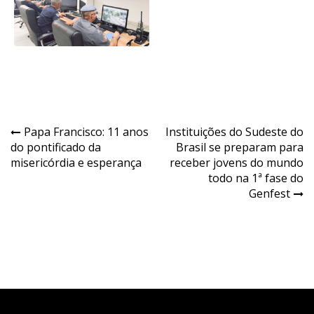
Navegação
Papa Francisco: 11 anos
Instituições do Sudeste do
do pontificado da
Brasil se preparam para
de
misericórdia e esperança
receber jovens do mundo
Post
todo na 1ª fase do
Genfest