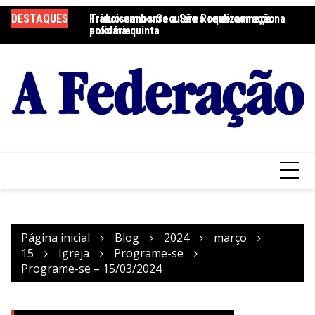
Ir
DESTAQUES
Tríduo em honra a São Roque começa na
Franciscanos Seculares realizam ação
F
para
próxima quinta
solidária
Pa
o
conteúdo
Página inicial
Blog
2024
março
15
Igreja
Programe-se
Programe-se – 15/03/2024