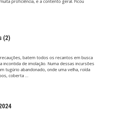
ita proficiência, e a contento geral. Ficou
 (2)
precauções, batem todos os recantos em busca
sia incontida de imolação. Numa dessas incursões
m tugúrio abandonado, onde uma velha, roída
apos, coberta …
/2024