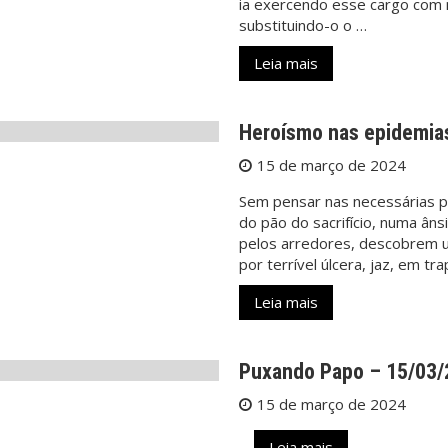
ia exercendo esse cargo com mu
substituindo-o o …
Leia mais
Heroísmo nas epidemias
15 de março de 2024
Sem pensar nas necessárias 
do pão do sacrifício, numa ân
pelos arredores, descobrem u
por terrível úlcera, jaz, em tr
Leia mais
Puxando Papo – 15/03
15 de março de 2024
…
Leia mais