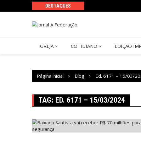
Ir
DESTAQUES
para
o
conteúdo
IGREJA
COTIDIANO
EDIÇÃO IM
Página inicial
Blog
Ed. 6171 – 15/03/2
TAG:
ED. 6171 – 15/03/2024