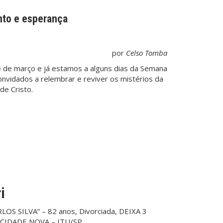
nto e esperança
por
Celso Tomba
 de março e já estamos a alguns dias da Semana
nvidados a relembrar e reviver os mistérios da
de Cristo.
i
OS SILVA” – 82 anos, Divorciada, DEIXA 3
CIDADE NOVA – ITU/SP.