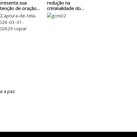
presenta sua
redução na
ntenção de oração
criminalidade do
ara…
ano…
a a paz