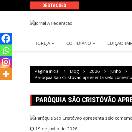
Ir
DESTAQUES
para
o
conteúdo
IGREJA
COTIDIANO
EDIÇÃO IM
Página inicial
Blog
2026
junho
Paróquia São Cristóvão apresenta selo comemo
PARÓQUIA SÃO CRISTÓVÃO APR
19 de junho de 2026