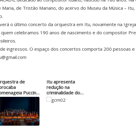
e Maria, de Tristão Mariano, do acervo do Museu da Música – Itu
o.
 haverá o último concerto da orquestra em Itu, novamente na Igre
e quem celebramos 190 anos de nascimento e do compositor Presci
ileiros.
 de ingressos. O espaço dos concertos comporta 200 pessoas e 
tu@gmail.com
rquestra de
Itu apresenta
orocaba
redução na
omenageia Puccini
criminalidade do
m Campos do
ano…
ordão