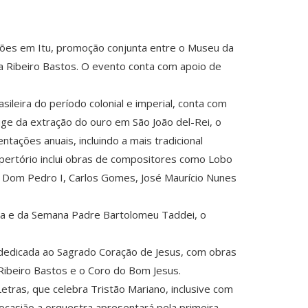
tações em Itu, promoção conjunta entre o Museu da
ra Ribeiro Bastos. O evento conta com apoio de
ileira do período colonial e imperial, conta com
uge da extração do ouro em São João del-Rei, o
ações anuais, incluindo a mais tradicional
pertório inclui obras de compositores como Lobo
e Dom Pedro I, Carlos Gomes, José Maurício Nunes
ta e da Semana Padre Bartolomeu Taddei, o
ia dedicada ao Sagrado Coração de Jesus, com obras
 Ribeiro Bastos e o Coro do Bom Jesus.
Letras, que celebra Tristão Mariano, inclusive com
ocasião a orquestra apresentará pela primeira