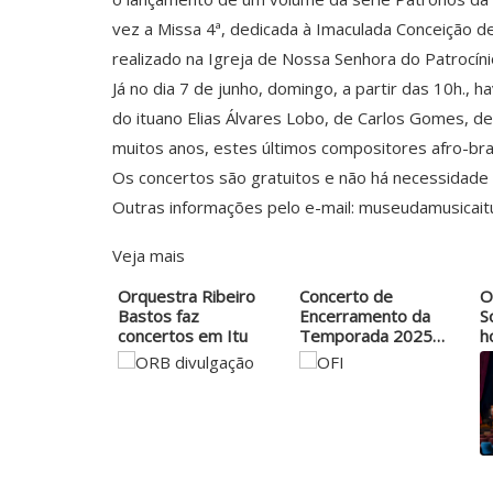
vez a Missa 4ª, dedicada à Imaculada Conceição d
realizado na Igreja de Nossa Senhora do Patrocíni
Já no dia 7 de junho, domingo, a partir das 10h.,
do ituano Elias Álvares Lobo, de Carlos Gomes, d
muitos anos, estes últimos compositores afro-bras
Os concertos são gratuitos e não há necessidade
Outras informações pelo e-mail: museudamusicai
Veja mais
Orquestra Ribeiro
Concerto de
O
Bastos faz
Encerramento da
S
concertos em Itu
Temporada 2025
h
da…
e
J