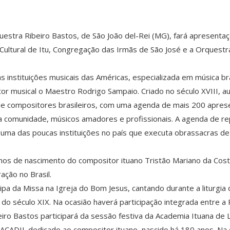
rquestra Ribeiro Bastos, de São João del-Rei (MG), fará apresen
o Cultural de Itu, Congregação das Irmãs de São José e a Orquest
 instituições musicais das Américas, especializada em música bras
tor musical o Maestro Rodrigo Sampaio. Criado no século XVIII, a
 compositores brasileiros, com uma agenda de mais 200 apresent
a comunidade, músicos amadores e profissionais. A agenda de re
 uma das poucas instituições no país que executa obrassacras d
nos de nascimento do compositor ituano Tristão Mariano da Cos
ação no Brasil.
ticipa da Missa na Igreja do Bom Jesus, cantando durante a liturg
do século XIX. Na ocasião haverá participação integrada entre a
beiro Bastos participará da sessão festiva da Academia Ituana de 
ACADIL dedicado ao compositor ituano, nascido há 180 anos. Na 