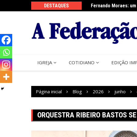
Ir
sta do Perdão de Assis
DESTAQUES
Fernando Moraes: um 
para
o
conteúdo
IGREJA
COTIDIANO
EDIÇÃO IM
Página inicial
Blog
2026
junho
ORQUESTRA RIBEIRO BASTOS SE