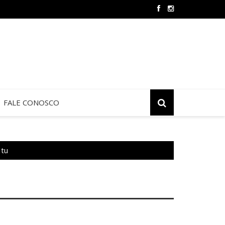
Oração e Vida na Paróquia São José
FALE CONOSCO
Itu