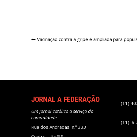
Navegação
Vacinação contra a gripe é ampliada para popul
de
Post
JORNAL A FEDERAÇÃO
(11) 4
Um jornal católico a serviço da
comunidade
(11) 9
Rua dos Andradas, n.º 333
Centro – Itu/SP