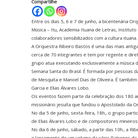
Compartilhe
Entre os dias 5, 6 e 7 de junho, a bicentenária O
Música – Itu, Academia Ituana de Letras, Institut
colaboradores sensibilizados com a cultura ituana.
A Orquestra Ribeiro Bastos é uma das mais antigas
cerca de 70 integrantes e tem por regente e dire
grupo atua executando exclusivamente a música de
Semana Santa do Brasil. É formada por pessoas d
de Mesquita e Manoel Dias de Oliveira. É também
Garcia e Elias Álvares Lobo.
Os eventos fazem parte da celebração dos 180 a
missionário jesuíta que fundou o Apostolado da Or
No dia 5 de junho, sexta-feira, 18h., o grupo par
de Elias Álvares Lobo e de compositores mineiros 
No dia 6 de junho, sábado, a partir das 10h., a Ri
o lançamento de um volume da série Patronos da 