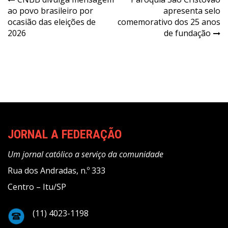
Navegação
ao povo brasileiro por
apresenta selo
de
ocasião das eleições de
comemorativo dos 25 anos
Post
2026
de fundação
JORNAL A FEDERAÇÃO
Um jornal católico a serviço da comunidade
Rua dos Andradas, n.º 333
Centro – Itu/SP
(11) 4023-1198