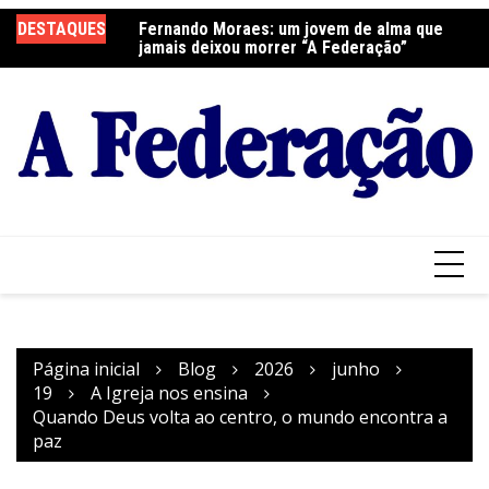
Ir
DESTAQUES
Fernando Moraes: um jovem de alma que
Curso Oração e Vida na Paróquia São José
Ce
para
jamais deixou morrer “A Federação”
S
o
conteúdo
Página inicial
Blog
2026
junho
19
A Igreja nos ensina
Quando Deus volta ao centro, o mundo encontra a
paz