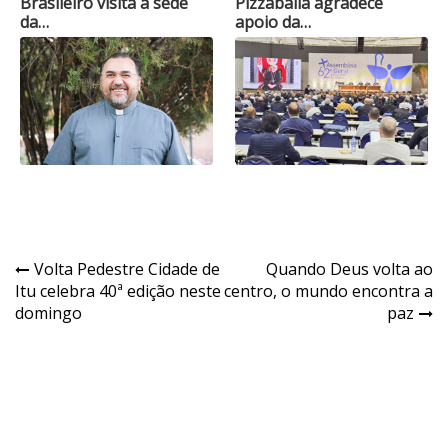
Brasileiro visita a sede
Pizzaballa agradece
da…
apoio da…
Navegação
Volta Pedestre Cidade de
Quando Deus volta ao
Itu celebra 40ª edição neste
centro, o mundo encontra a
de
domingo
paz
Post