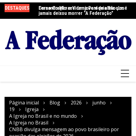
Ir
DESTAQUES
Fernando Moraes: um jovem de alma que
Curso Oração e Vida na Paróquia São José
Ce
para
jamais deixou morrer “A Federação”
S
o
conteúdo
Página inicial
Blog
2026
junho
19
Igreja
A Igreja no Brasil e no mundo
A Igreja no Brasil
CNBB divulga mensagem ao povo brasileiro por
ocasião das eleições de 2026