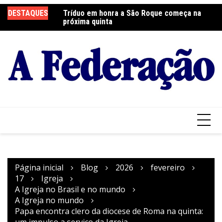
Ir
DESTAQUES
Tríduo em honra a São Roque começa na
Franciscanos Seculares realizam ação
F
para
próxima quinta
solidária
Pa
o
conteúdo
Página inicial
Blog
2026
fevereiro
17
Igreja
A Igreja no Brasil e no mundo
A Igreja no mundo
Papa encontra clero da diocese de Roma na quinta:
um impulso a serviço da Igreja