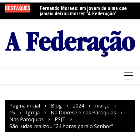
Ir
elebra a Festa do
DESTAQUES
Fernando Moraes: um jovem de alma que
Cu
para
jamais deixou morrer “A Federação”
o
conteúdo
Página inicial
Blog
2024
março
15
Igreja
Na Diocese e nas Paróquias
Nas Paróquias
PSJT
São Judas realizou “24 horas para o Senhor”