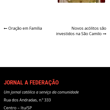
Navegação
Oração em Família
Novos acólitos são
investidos na São Camilo
de
Post
JORNAL A FEDERAÇÃO
Um jornal católico a serviço da comunidade
Rua dos Andradas, n.º 333
Centro – Itu/SP