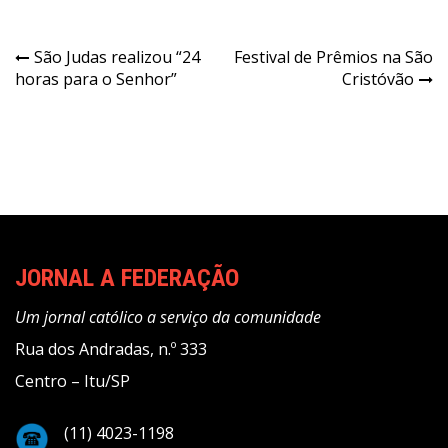
Navegação
São Judas realizou “24
Festival de Prêmios na São
horas para o Senhor”
Cristóvão
de
Post
JORNAL A FEDERAÇÃO
Um jornal católico a serviço da comunidade
Rua dos Andradas, n.º 333
Centro – Itu/SP
(11) 4023-1198