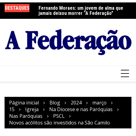
Ir
DESTAQUES
Fernando Moraes: um jovem de alma que
Curso Oração e Vida na Paróquia São José
Ce
para
jamais deixou morrer “A Federação”
S
o
conteúdo
Página inicial
Blog
2024
março
15
Igreja
Na Diocese e nas Paróquias
Nas Paróquias
PSCL
Novos acólitos são investidos na São Camilo