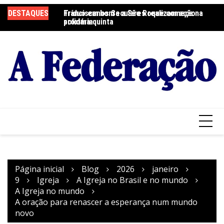
Ir
DESTAQUES
Tríduo em honra a São Roque começa na
Franciscanos Seculares realizam ação
F
para
próxima quinta
solidária
Pa
o
conteúdo
Página inicial
Blog
2026
janeiro
9
Igreja
A Igreja no Brasil e no mundo
A Igreja no mundo
A oração para renascer a esperança num mundo
novo