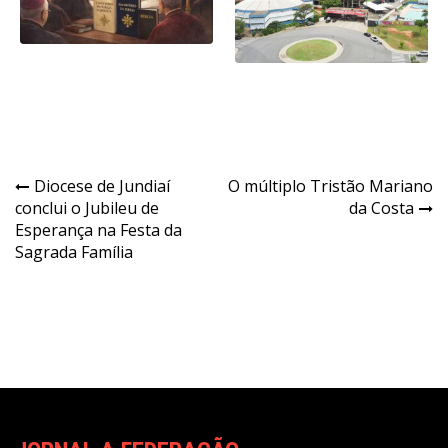
Navegação
Diocese de Jundiaí
O múltiplo Tristão Mariano
conclui o Jubileu de
da Costa
de
Esperança na Festa da
Post
Sagrada Família