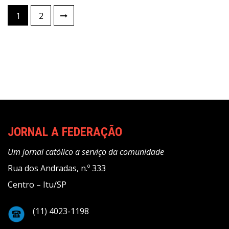
Paginação
1
2
de
posts
JORNAL A FEDERAÇÃO
Um jornal católico a serviço da comunidade
Rua dos Andradas, n.º 333
Centro – Itu/SP
(11) 4023-1198