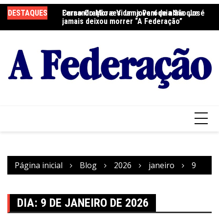
Ir
DESTAQUES
Fernando Moraes: um jovem de alma que
Curso Oração e Vida na Paróquia São José
Ce
para
jamais deixou morrer “A Federação”
S
o
conteúdo
Página inicial
Blog
2026
janeiro
9
DIA:
9 DE JANEIRO DE 2026